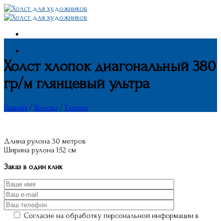
Skip
to
content
Холст хлопок диагональный 380
гр/м глянцевый ультра
Главная
/
Холсты
/
Хлопок
Длина рулона 30 метров
Ширина рулона 152 см
Заказ в один клик
Согласие на обработку персональной информации в